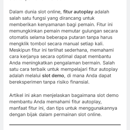
Dalam dunia slot online,
fitur autoplay
adalah
salah satu fungsi yang dirancang untuk
memberikan kenyamanan bagi pemain. Fitur ini
memungkinkan pemain memutar gulungan secara
otomatis selama beberapa putaran tanpa harus
mengklik tombol secara manual setiap kali.
Meskipun fitur ini terlihat sederhana, memahami
cara kerjanya secara optimal dapat membantu
Anda meningkatkan pengalaman bermain. Salah
satu cara terbaik untuk mempelajari fitur autoplay
adalah melalui
slot demo
, di mana Anda dapat
bereksperimen tanpa risiko finansial.
Artikel ini akan menjelaskan bagaimana slot demo
membantu Anda memahami fitur autoplay,
manfaat fitur ini, dan tips untuk menggunakannya
dengan bijak dalam permainan slot online.