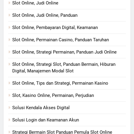
Slot Online, Judi Online
Slot Online, Judi Online, Panduan
Slot Online, Pembayaran Digital, Keamanan
Slot Online, Permainan Casino, Panduan Taruhan
Slot Online, Strategi Permainan, Panduan Judi Online
Slot Online, Strategi Slot, Panduan Bermain, Hiburan
Digital, Manajemen Modal Slot
Slot Online, Tips dan Strategi, Permainan Kasino
Slot, Kasino Online, Permainan, Perjudian
Solusi Kendala Akses Digital
Solusi Login dan Keamanan Akun
Strategi Bermain Slot Panduan Pemula Slot Online