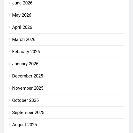
June 2026
May 2026
April 2026
March 2026
February 2026
January 2026
December 2025
November 2025
October 2025
September 2025
August 2025