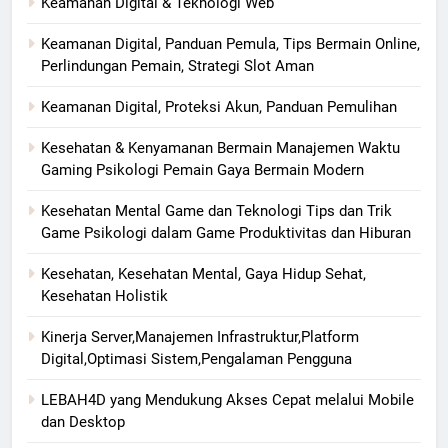
Keamanan Digital & Teknologi Web
Keamanan Digital, Panduan Pemula, Tips Bermain Online,
Perlindungan Pemain, Strategi Slot Aman
Keamanan Digital, Proteksi Akun, Panduan Pemulihan
Kesehatan & Kenyamanan Bermain Manajemen Waktu
Gaming Psikologi Pemain Gaya Bermain Modern
Kesehatan Mental Game dan Teknologi Tips dan Trik
Game Psikologi dalam Game Produktivitas dan Hiburan
Kesehatan, Kesehatan Mental, Gaya Hidup Sehat,
Kesehatan Holistik
Kinerja Server,Manajemen Infrastruktur,Platform
Digital,Optimasi Sistem,Pengalaman Pengguna
LEBAH4D yang Mendukung Akses Cepat melalui Mobile
dan Desktop