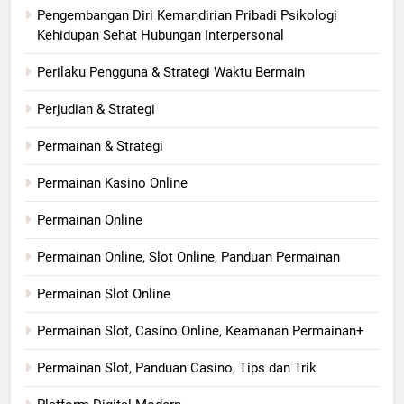
Pengembangan Diri Kemandirian Pribadi Psikologi
Kehidupan Sehat Hubungan Interpersonal
Perilaku Pengguna & Strategi Waktu Bermain
Perjudian & Strategi
Permainan & Strategi
Permainan Kasino Online
Permainan Online
Permainan Online, Slot Online, Panduan Permainan
Permainan Slot Online
Permainan Slot, Casino Online, Keamanan Permainan+
Permainan Slot, Panduan Casino, Tips dan Trik