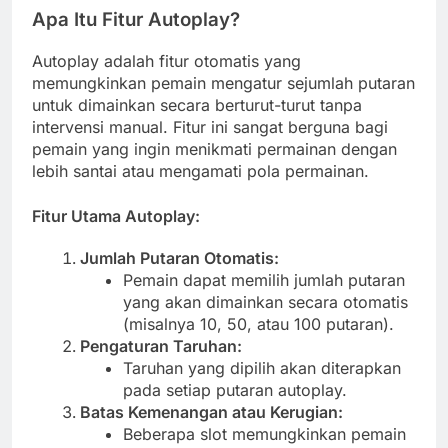
Apa Itu Fitur Autoplay?
Autoplay adalah fitur otomatis yang
memungkinkan pemain mengatur sejumlah putaran
untuk dimainkan secara berturut-turut tanpa
intervensi manual. Fitur ini sangat berguna bagi
pemain yang ingin menikmati permainan dengan
lebih santai atau mengamati pola permainan.
Fitur Utama Autoplay:
Jumlah Putaran Otomatis:
Pemain dapat memilih jumlah putaran
yang akan dimainkan secara otomatis
(misalnya 10, 50, atau 100 putaran).
Pengaturan Taruhan:
Taruhan yang dipilih akan diterapkan
pada setiap putaran autoplay.
Batas Kemenangan atau Kerugian:
Beberapa slot memungkinkan pemain