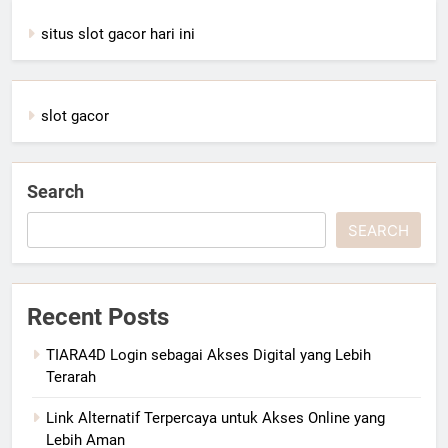
situs slot gacor hari ini
slot gacor
Search
SEARCH
Recent Posts
TIARA4D Login sebagai Akses Digital yang Lebih
Terarah
Link Alternatif Terpercaya untuk Akses Online yang
Lebih Aman