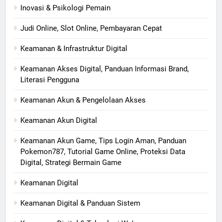
Inovasi & Psikologi Pemain
Judi Online, Slot Online, Pembayaran Cepat
Keamanan & Infrastruktur Digital
Keamanan Akses Digital, Panduan Informasi Brand,
Literasi Pengguna
Keamanan Akun & Pengelolaan Akses
Keamanan Akun Digital
Keamanan Akun Game, Tips Login Aman, Panduan
Pokemon787, Tutorial Game Online, Proteksi Data
Digital, Strategi Bermain Game
Keamanan Digital
Keamanan Digital & Panduan Sistem