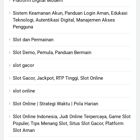
Platform Digital Modern
Sistem Keamanan Akun, Panduan Login Aman, Edukasi
Teknologi, Autentikasi Digital, Manajemen Akses
Pengguna
Slot dan Permainan
Slot Demo, Pemula, Panduan Bermain
slot gacor
Slot Gacor, Jackpot, RTP Tinggi, Slot Online
slot online
Slot Online | Strategi Waktu | Pola Harian
Slot Online Indonesia, Judi Online Terpercaya, Game Slot
Populer, Tips Menang Slot, Situs Slot Gacor, Platform
Slot Aman