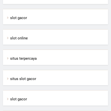
slot gacor
slot online
situs terpercaya
situs slot gacor
slot gacor