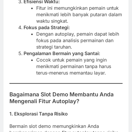
Efisiensi Waktu:
Fitur ini memungkinkan pemain untuk
menikmati lebih banyak putaran dalam
waktu singkat.
Fokus pada Strategi:
Dengan autoplay, pemain dapat lebih
fokus pada analisis permainan dan
strategi taruhan.
Pengalaman Bermain yang Santai:
Cocok untuk pemain yang ingin
menikmati permainan tanpa harus
terus-menerus memantau layar.
Bagaimana Slot Demo Membantu Anda
Mengenali Fitur Autoplay?
1. Eksplorasi Tanpa Risiko
Bermain slot demo memungkinkan Anda