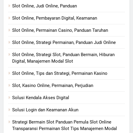
Slot Online, Judi Online, Panduan
Slot Online, Pembayaran Digital, Keamanan
Slot Online, Permainan Casino, Panduan Taruhan
Slot Online, Strategi Permainan, Panduan Judi Online
Slot Online, Strategi Slot, Panduan Bermain, Hiburan
Digital, Manajemen Modal Slot
Slot Online, Tips dan Strategi, Permainan Kasino
Slot, Kasino Online, Permainan, Perjudian
Solusi Kendala Akses Digital
Solusi Login dan Keamanan Akun
Strategi Bermain Slot Panduan Pemula Slot Online
Transparansi Permainan Slot Tips Manajemen Modal