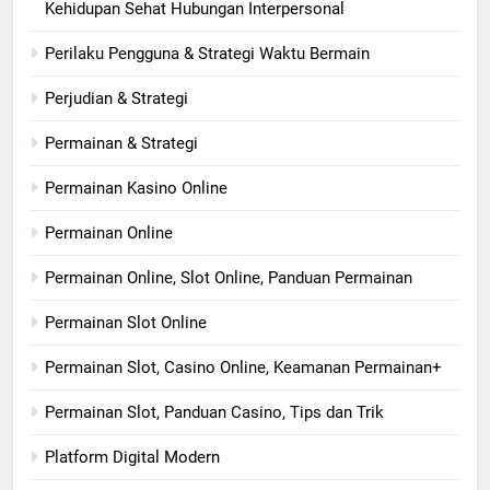
Kehidupan Sehat Hubungan Interpersonal
Perilaku Pengguna & Strategi Waktu Bermain
Perjudian & Strategi
Permainan & Strategi
Permainan Kasino Online
Permainan Online
Permainan Online, Slot Online, Panduan Permainan
Permainan Slot Online
Permainan Slot, Casino Online, Keamanan Permainan+
Permainan Slot, Panduan Casino, Tips dan Trik
Platform Digital Modern