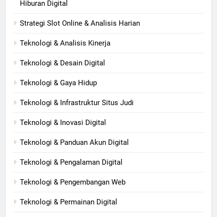
Hiburan Digital
Strategi Slot Online & Analisis Harian
Teknologi & Analisis Kinerja
Teknologi & Desain Digital
Teknologi & Gaya Hidup
Teknologi & Infrastruktur Situs Judi
Teknologi & Inovasi Digital
Teknologi & Panduan Akun Digital
Teknologi & Pengalaman Digital
Teknologi & Pengembangan Web
Teknologi & Permainan Digital