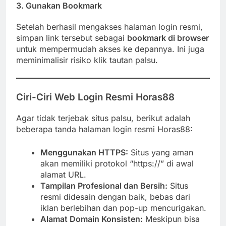
3.
Gunakan Bookmark
Setelah berhasil mengakses halaman login resmi,
simpan link tersebut sebagai
bookmark di browser
untuk mempermudah akses ke depannya. Ini juga
meminimalisir risiko klik tautan palsu.
Ciri-Ciri Web Login Resmi Horas88
Agar tidak terjebak situs palsu, berikut adalah
beberapa tanda halaman login resmi Horas88:
Menggunakan HTTPS:
Situs yang aman
akan memiliki protokol “https://” di awal
alamat URL.
Tampilan Profesional dan Bersih:
Situs
resmi didesain dengan baik, bebas dari
iklan berlebihan dan pop-up mencurigakan.
Alamat Domain Konsisten:
Meskipun bisa