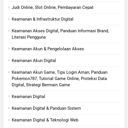
Judi Online, Slot Online, Pembayaran Cepat
Keamanan & Infrastruktur Digital
Keamanan Akses Digital, Panduan Informasi Brand,
Literasi Pengguna
Keamanan Akun & Pengelolaan Akses
Keamanan Akun Digital
Keamanan Akun Game, Tips Login Aman, Panduan
Pokemon787, Tutorial Game Online, Proteksi Data
Digital, Strategi Bermain Game
Keamanan Digital
Keamanan Digital & Panduan Sistem
Keamanan Digital & Teknologi Web