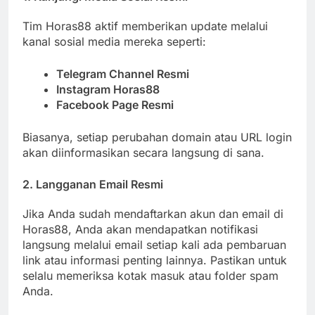
Tim Horas88 aktif memberikan update melalui
kanal sosial media mereka seperti:
Telegram Channel Resmi
Instagram Horas88
Facebook Page Resmi
Biasanya, setiap perubahan domain atau URL login
akan diinformasikan secara langsung di sana.
2.
Langganan Email Resmi
Jika Anda sudah mendaftarkan akun dan email di
Horas88, Anda akan mendapatkan notifikasi
langsung melalui email setiap kali ada pembaruan
link atau informasi penting lainnya. Pastikan untuk
selalu memeriksa kotak masuk atau folder spam
Anda.