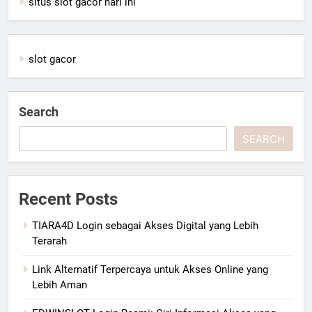
situs slot gacor hari ini
slot gacor
Search
SEARCH
Recent Posts
TIARA4D Login sebagai Akses Digital yang Lebih
Terarah
Link Alternatif Terpercaya untuk Akses Online yang
Lebih Aman