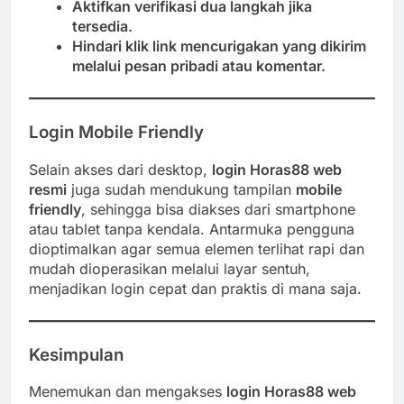
Aktifkan verifikasi dua langkah jika
tersedia.
Hindari klik link mencurigakan yang dikirim
melalui pesan pribadi atau komentar.
Login Mobile Friendly
Selain akses dari desktop,
login Horas88 web
resmi
juga sudah mendukung tampilan
mobile
friendly
, sehingga bisa diakses dari smartphone
atau tablet tanpa kendala. Antarmuka pengguna
dioptimalkan agar semua elemen terlihat rapi dan
mudah dioperasikan melalui layar sentuh,
menjadikan login cepat dan praktis di mana saja.
Kesimpulan
Menemukan dan mengakses
login Horas88 web