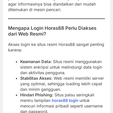
agar informasinya bisa diandalkan dan mudah
ditemukan di mesin pencari.
Mengapa Login Horas88 Perlu Diakses
dari Web Resmi?
Akses login ke situs resmi Horas88 sangat penting
karena:
Keamanan Data:
Situs resmi menggunakan
sistem enkripsi untuk melindungi data login
dan aktivitas pengguna.
Stabilitas Akses:
Web resmi memiliki server
yang optimal, sehingga loading lebih cepat
dan minim gangguan.
Hindari Phishing:
Situs palsu seringkali
meniru tampilan
horas88 login
untuk
mencuri informasi pribadi seperti username
dan password.