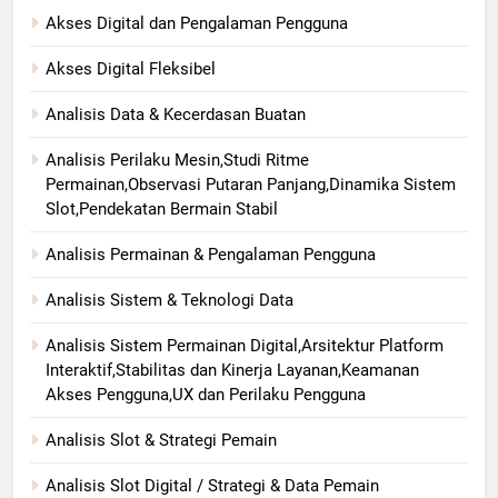
Akses Digital dan Pengalaman Pengguna
Akses Digital Fleksibel
Analisis Data & Kecerdasan Buatan
Analisis Perilaku Mesin,Studi Ritme
Permainan,Observasi Putaran Panjang,Dinamika Sistem
Slot,Pendekatan Bermain Stabil
Analisis Permainan & Pengalaman Pengguna
Analisis Sistem & Teknologi Data
Analisis Sistem Permainan Digital,Arsitektur Platform
Interaktif,Stabilitas dan Kinerja Layanan,Keamanan
Akses Pengguna,UX dan Perilaku Pengguna
Analisis Slot & Strategi Pemain
Analisis Slot Digital / Strategi & Data Pemain