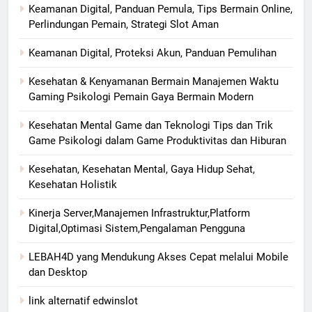
Keamanan Digital, Panduan Pemula, Tips Bermain Online,
Perlindungan Pemain, Strategi Slot Aman
Keamanan Digital, Proteksi Akun, Panduan Pemulihan
Kesehatan & Kenyamanan Bermain Manajemen Waktu
Gaming Psikologi Pemain Gaya Bermain Modern
Kesehatan Mental Game dan Teknologi Tips dan Trik
Game Psikologi dalam Game Produktivitas dan Hiburan
Kesehatan, Kesehatan Mental, Gaya Hidup Sehat,
Kesehatan Holistik
Kinerja Server,Manajemen Infrastruktur,Platform
Digital,Optimasi Sistem,Pengalaman Pengguna
LEBAH4D yang Mendukung Akses Cepat melalui Mobile
dan Desktop
link alternatif edwinslot