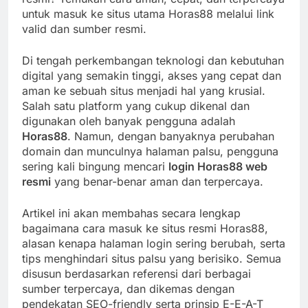
untuk masuk ke situs utama Horas88 melalui link
valid dan sumber resmi.
Di tengah perkembangan teknologi dan kebutuhan
digital yang semakin tinggi, akses yang cepat dan
aman ke sebuah situs menjadi hal yang krusial.
Salah satu platform yang cukup dikenal dan
digunakan oleh banyak pengguna adalah
Horas88
. Namun, dengan banyaknya perubahan
domain dan munculnya halaman palsu, pengguna
sering kali bingung mencari
login Horas88 web
resmi
yang benar-benar aman dan terpercaya.
Artikel ini akan membahas secara lengkap
bagaimana cara masuk ke situs resmi Horas88,
alasan kenapa halaman login sering berubah, serta
tips menghindari situs palsu yang berisiko. Semua
disusun berdasarkan referensi dari berbagai
sumber terpercaya, dan dikemas dengan
pendekatan SEO-friendly serta prinsip E-E-A-T