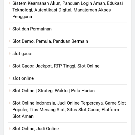
Sistem Keamanan Akun, Panduan Login Aman, Edukasi
Teknologi, Autentikasi Digital, Manajemen Akses
Pengguna
Slot dan Permainan
Slot Demo, Pemula, Panduan Bermain
slot gacor
Slot Gacor, Jackpot, RTP Tinggi, Slot Online
slot online
Slot Online | Strategi Waktu | Pola Harian
Slot Online Indonesia, Judi Online Terpercaya, Game Slot
Populer, Tips Menang Slot, Situs Slot Gacor, Platform
Slot Aman
Slot Online, Judi Online