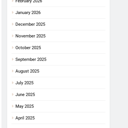
February 2026
January 2026
December 2025
November 2025
October 2025
September 2025
August 2025
July 2025
June 2025
May 2025
April 2025