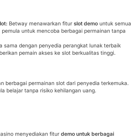
ot:
Betway menawarkan fitur
slot demo
untuk semua
 pemula untuk mencoba berbagai permainan tanpa
a sama dengan penyedia perangkat lunak terbaik
erikan pemain akses ke slot berkualitas tinggi.
n berbagai permainan slot dari penyedia terkemuka.
elajar tanpa risiko kehilangan uang.
sino menyediakan fitur
demo untuk berbagai