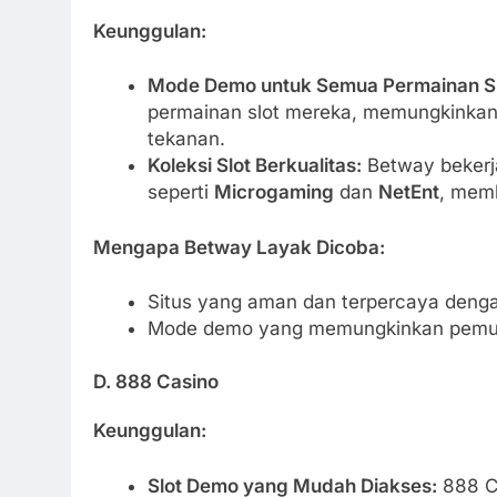
Keunggulan:
Mode Demo untuk Semua Permainan Sl
permainan slot mereka, memungkinkan
tekanan.
Koleksi Slot Berkualitas:
Betway bekerj
seperti
Microgaming
dan
NetEnt
, memb
Mengapa Betway Layak Dicoba:
Situs yang aman dan terpercaya denga
Mode demo yang memungkinkan pemula b
D.
888 Casino
Keunggulan:
Slot Demo yang Mudah Diakses:
888 Ca