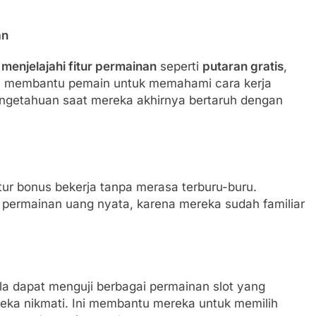
an
k
menjelajahi fitur permainan
seperti
putaran gratis
,
ni membantu pemain untuk memahami cara kerja
ngetahuan saat mereka akhirnya bertaruh dengan
ur bonus bekerja tanpa merasa terburu-buru.
 permainan uang nyata, karena mereka sudah familiar
 dapat menguji berbagai permainan slot yang
eka nikmati. Ini membantu mereka untuk memilih