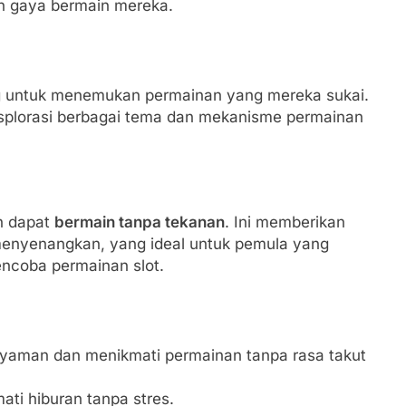
n gaya bermain mereka.
g untuk menemukan permainan yang mereka sukai.
plorasi berbagai tema dan mekanisme permainan
n dapat
bermain tanpa tekanan
. Ini memberikan
menyenangkan, yang ideal untuk pemula yang
ncoba permainan slot.
yaman dan menikmati permainan tanpa rasa takut
i hiburan tanpa stres.