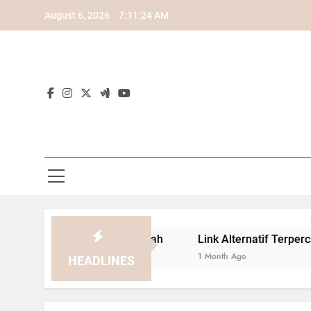
Skip
August 6, 2026
7:11:25 AM
to
content
SPS
Dapatkan 
 yang Lebih Terarah
Link Alternatif Terpercaya untuk 
1 Month Ago
HEADLINES