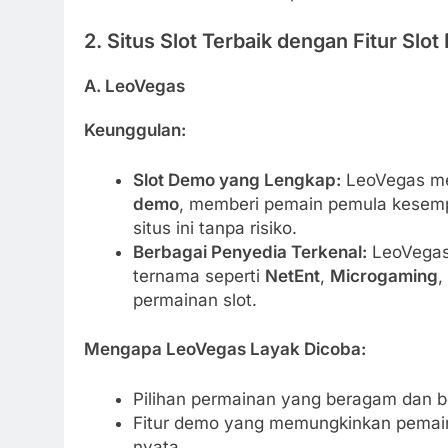
2.
Situs Slot Terbaik dengan Fitur Slo
A.
LeoVegas
Keunggulan:
Slot Demo yang Lengkap:
LeoVegas me
demo
, memberi pemain pemula kesem
situs ini tanpa risiko.
Berbagai Penyedia Terkenal:
LeoVegas 
ternama seperti
NetEnt
,
Microgaming
,
permainan slot.
Mengapa LeoVegas Layak Dicoba:
Pilihan permainan yang beragam dan ber
Fitur demo yang memungkinkan pemain
nyata.