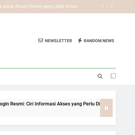
ya untuk Akses Online yang Lebih Aman
formasi Akses yang Perlu Diperhatikan
s Tetap Lancar di Berbagai Perangkat
NEWSLETTER
RANDOM NEWS
agai Akses Digital yang Lebih Terarah
ya untuk Akses Online yang Lebih Aman
nots Nob. Solusi Untuk Kebutuhan Kelautan.
formasi Akses yang Perlu Diperhatikan
s Tetap Lancar di Berbagai Perangkat
ri Informasi Akses yang Perlu Diperhatikan
Login Edwi
2 Months Ago