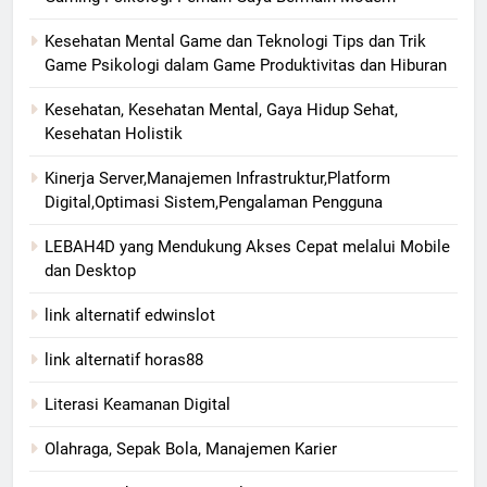
Kesehatan Mental Game dan Teknologi Tips dan Trik
Game Psikologi dalam Game Produktivitas dan Hiburan
Kesehatan, Kesehatan Mental, Gaya Hidup Sehat,
Kesehatan Holistik
Kinerja Server,Manajemen Infrastruktur,Platform
Digital,Optimasi Sistem,Pengalaman Pengguna
LEBAH4D yang Mendukung Akses Cepat melalui Mobile
dan Desktop
link alternatif edwinslot
link alternatif horas88
Literasi Keamanan Digital
Olahraga, Sepak Bola, Manajemen Karier