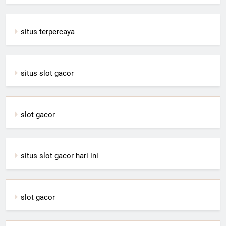
situs terpercaya
situs slot gacor
slot gacor
situs slot gacor hari ini
slot gacor