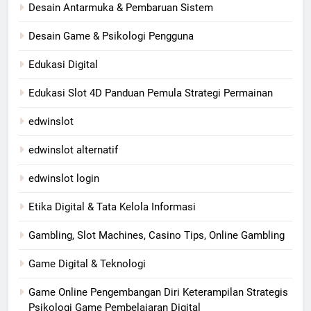
Desain Antarmuka & Pembaruan Sistem
Desain Game & Psikologi Pengguna
Edukasi Digital
Edukasi Slot 4D Panduan Pemula Strategi Permainan
edwinslot
edwinslot alternatif
edwinslot login
Etika Digital & Tata Kelola Informasi
Gambling, Slot Machines, Casino Tips, Online Gambling
Game Digital & Teknologi
Game Online Pengembangan Diri Keterampilan Strategis
Psikologi Game Pembelajaran Digital