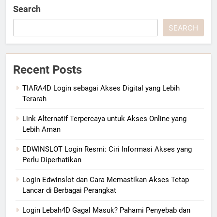
Search
SEARCH
Recent Posts
TIARA4D Login sebagai Akses Digital yang Lebih
Terarah
Link Alternatif Terpercaya untuk Akses Online yang
Lebih Aman
EDWINSLOT Login Resmi: Ciri Informasi Akses yang
Perlu Diperhatikan
Login Edwinslot dan Cara Memastikan Akses Tetap
Lancar di Berbagai Perangkat
Login Lebah4D Gagal Masuk? Pahami Penyebab dan