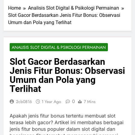
Home
Analisis Slot Digital & Psikologi Permainan
Slot Gacor Berdasarkan Jenis Fitur Bonus: Observasi
Umum dan Pola yang Terlihat
ANALISIS SLOT DIGITAL & PSIKOLOGI PERMAINAN
Slot Gacor Berdasarkan
Jenis Fitur Bonus: Observasi
Umum dan Pola yang
Terlihat
0
2cb0816
1 Year Ago
7 Mins
Apakah jenis fitur bonus tertentu membuat slot
terasa lebih gacor? Artikel ini membahas berbagai
jenis fitur bonus populer dalam slot digital dan