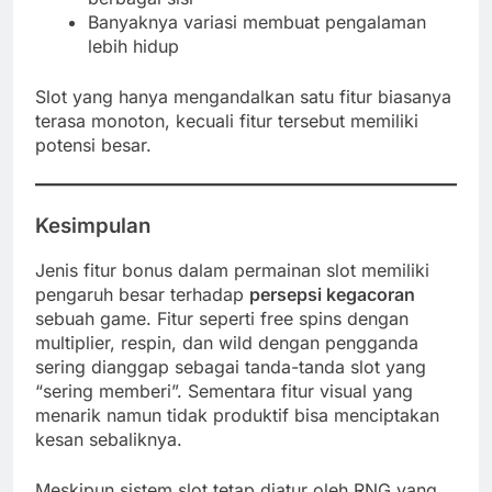
Banyaknya variasi membuat pengalaman
lebih hidup
Slot yang hanya mengandalkan satu fitur biasanya
terasa monoton, kecuali fitur tersebut memiliki
potensi besar.
Kesimpulan
Jenis fitur bonus dalam permainan slot memiliki
pengaruh besar terhadap
persepsi kegacoran
sebuah game. Fitur seperti free spins dengan
multiplier, respin, dan wild dengan pengganda
sering dianggap sebagai tanda-tanda slot yang
“sering memberi”. Sementara fitur visual yang
menarik namun tidak produktif bisa menciptakan
kesan sebaliknya.
Meskipun sistem slot tetap diatur oleh RNG yang