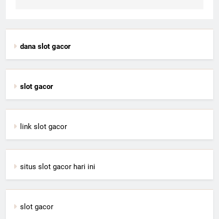
dana slot gacor
slot gacor
link slot gacor
situs slot gacor hari ini
slot gacor