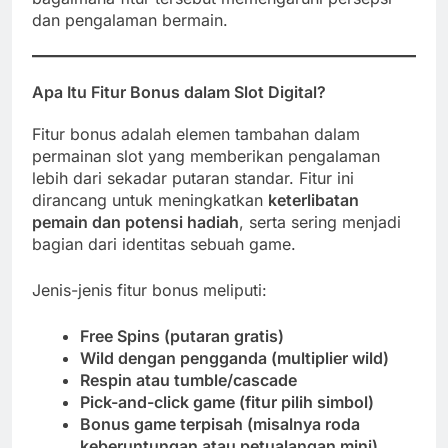
dan pengalaman bermain.
Apa Itu Fitur Bonus dalam Slot Digital?
Fitur bonus adalah elemen tambahan dalam
permainan slot yang memberikan pengalaman
lebih dari sekadar putaran standar. Fitur ini
dirancang untuk meningkatkan
keterlibatan
pemain dan potensi hadiah
, serta sering menjadi
bagian dari identitas sebuah game.
Jenis-jenis fitur bonus meliputi:
Free Spins (putaran gratis)
Wild dengan pengganda (multiplier wild)
Respin atau tumble/cascade
Pick-and-click game (fitur pilih simbol)
Bonus game terpisah (misalnya roda
keberuntungan atau petualangan mini)