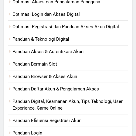
Optimasi Akses dan Pengalaman Pengguna
Optimasi Login dan Akses Digital
Optimasi Registrasi dan Panduan Akses Akun Digital
Panduan & Teknologi Digital
Panduan Akses & Autentikasi Akun
Panduan Bermain Slot
Panduan Browser & Akses Akun
Panduan Daftar Akun & Pengalaman Akses
Panduan Digital, Keamanan Akun, Tips Teknologi, User
Experience, Game Online
Panduan Efisiensi Registrasi Akun
Panduan Login