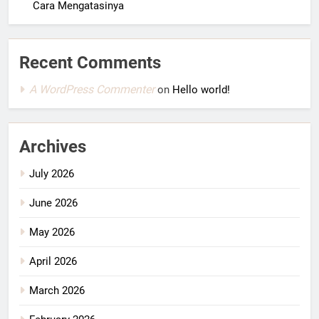
Cara Mengatasinya
Recent Comments
A WordPress Commenter
on
Hello world!
Archives
July 2026
June 2026
May 2026
April 2026
March 2026