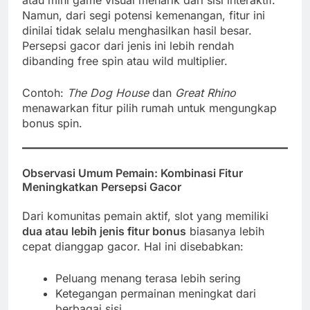
Namun, dari segi potensi kemenangan, fitur ini
dinilai tidak selalu menghasilkan hasil besar.
Persepsi gacor dari jenis ini lebih rendah
dibanding free spin atau wild multiplier.
Contoh:
The Dog House
dan
Great Rhino
menawarkan fitur pilih rumah untuk mengungkap
bonus spin.
Observasi Umum Pemain: Kombinasi Fitur
Meningkatkan Persepsi Gacor
Dari komunitas pemain aktif, slot yang memiliki
dua atau lebih jenis fitur bonus
biasanya lebih
cepat dianggap gacor. Hal ini disebabkan:
Peluang menang terasa lebih sering
Ketegangan permainan meningkat dari
berbagai sisi