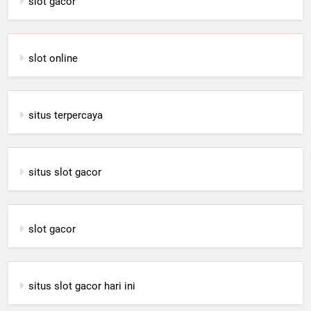
slot gacor
slot online
situs terpercaya
situs slot gacor
slot gacor
situs slot gacor hari ini