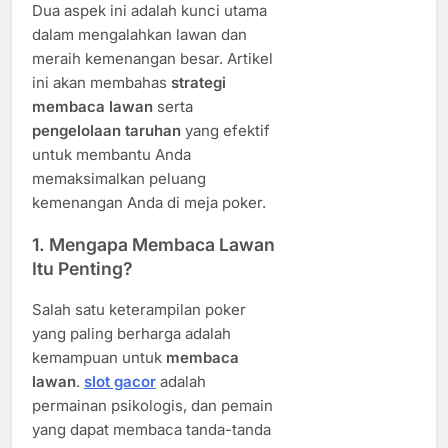
Dua aspek ini adalah kunci utama
dalam mengalahkan lawan dan
meraih kemenangan besar. Artikel
ini akan membahas
strategi
membaca lawan
serta
pengelolaan taruhan
yang efektif
untuk membantu Anda
memaksimalkan peluang
kemenangan Anda di meja poker.
1. Mengapa Membaca Lawan
Itu Penting?
Salah satu keterampilan poker
yang paling berharga adalah
kemampuan untuk
membaca
lawan
.
slot gacor
adalah
permainan psikologis, dan pemain
yang dapat membaca tanda-tanda