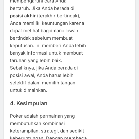
mempengaruhi cara Anda
bertaruh. Jika Anda berada di
posisi akhir
(terakhir bertindak),
Anda memiliki keuntungan karena
dapat melihat bagaimana lawan
bertindak sebelum membuat
keputusan. Ini memberi Anda lebih
banyak informasi untuk membuat
taruhan yang lebih baik.
Sebaliknya, jika Anda berada di
posisi awal, Anda harus lebih
selektif dalam memilih tangan
untuk dimainkan.
4. Kesimpulan
Poker adalah permainan yang
membutuhkan kombinasi
keterampilan, strategi, dan sedikit
keberuntungan. Dengan
membaca