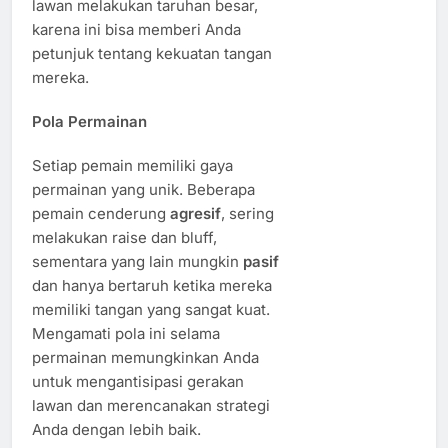
lawan melakukan taruhan besar,
karena ini bisa memberi Anda
petunjuk tentang kekuatan tangan
mereka.
Pola Permainan
Setiap pemain memiliki gaya
permainan yang unik. Beberapa
pemain cenderung
agresif
, sering
melakukan raise dan bluff,
sementara yang lain mungkin
pasif
dan hanya bertaruh ketika mereka
memiliki tangan yang sangat kuat.
Mengamati pola ini selama
permainan memungkinkan Anda
untuk mengantisipasi gerakan
lawan dan merencanakan strategi
Anda dengan lebih baik.