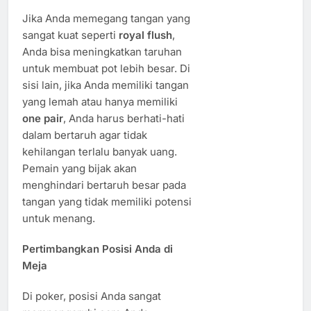
Jika Anda memegang tangan yang
sangat kuat seperti
royal flush
,
Anda bisa meningkatkan taruhan
untuk membuat pot lebih besar. Di
sisi lain, jika Anda memiliki tangan
yang lemah atau hanya memiliki
one pair
, Anda harus berhati-hati
dalam bertaruh agar tidak
kehilangan terlalu banyak uang.
Pemain yang bijak akan
menghindari bertaruh besar pada
tangan yang tidak memiliki potensi
untuk menang.
Pertimbangkan Posisi Anda di
Meja
Di poker, posisi Anda sangat