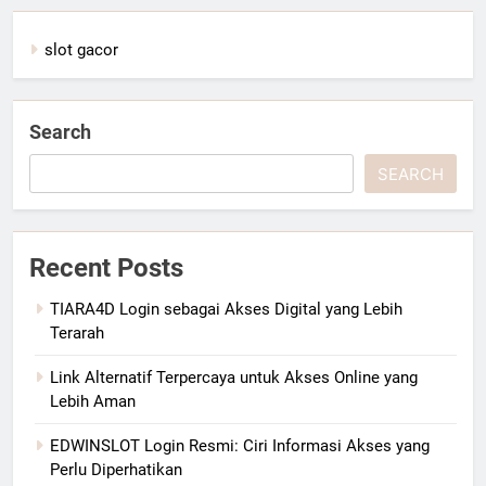
slot gacor
Search
SEARCH
Recent Posts
TIARA4D Login sebagai Akses Digital yang Lebih
Terarah
Link Alternatif Terpercaya untuk Akses Online yang
Lebih Aman
EDWINSLOT Login Resmi: Ciri Informasi Akses yang
Perlu Diperhatikan