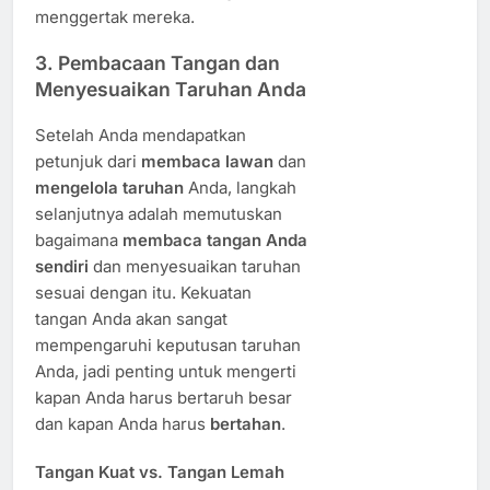
menggertak mereka.
3. Pembacaan Tangan dan
Menyesuaikan Taruhan Anda
Setelah Anda mendapatkan
petunjuk dari
membaca lawan
dan
mengelola taruhan
Anda, langkah
selanjutnya adalah memutuskan
bagaimana
membaca tangan Anda
sendiri
dan menyesuaikan taruhan
sesuai dengan itu. Kekuatan
tangan Anda akan sangat
mempengaruhi keputusan taruhan
Anda, jadi penting untuk mengerti
kapan Anda harus bertaruh besar
dan kapan Anda harus
bertahan
.
Tangan Kuat vs. Tangan Lemah