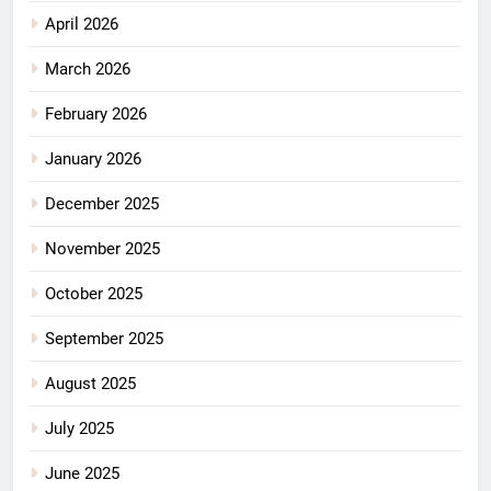
April 2026
March 2026
February 2026
January 2026
December 2025
November 2025
October 2025
September 2025
August 2025
July 2025
June 2025