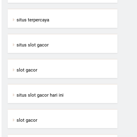
situs terpercaya
situs slot gacor
slot gacor
situs slot gacor hari ini
slot gacor