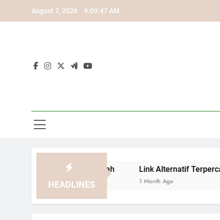
Skip
August 7, 2026
9:09:48 AM
to
content
SPS
Dapatkan 
ng Lebih Terarah
Link Alternatif Terpercaya untuk Aks
1 Month Ago
HEADLINES