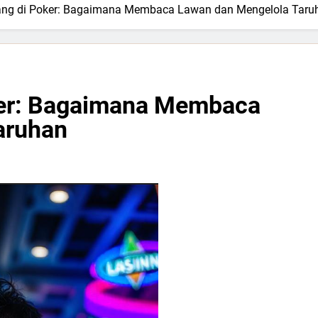
ng di Poker: Bagaimana Membaca Lawan dan Mengelola Taru
ker: Bagaimana Membaca
aruhan