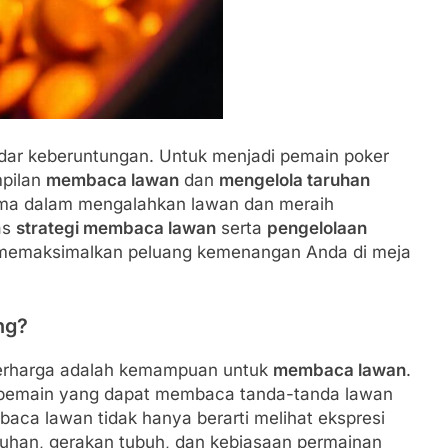
adar keberuntungan. Untuk menjadi pemain poker
mpilan
membaca lawan
dan
mengelola taruhan
tama dalam mengalahkan lawan dan meraih
as
strategi membaca lawan
serta
pengelolaan
 memaksimalkan peluang kemenangan Anda di meja
ng?
 berharga adalah kemampuan untuk
membaca lawan
.
n pemain yang dapat membaca tanda-tanda lawan
ca lawan tidak hanya berarti melihat ekspresi
ruhan, gerakan tubuh, dan kebiasaan permainan