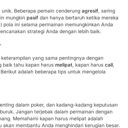
g unik. Beberapa pemain cenderung
agresif
, sering
ain mungkin
pasif
dan hanya bertaruh ketika mereka
ti pola ini selama permainan memungkinkan Anda
encanakan strategi Anda dengan lebih baik.
r
h keterampilan yang sama pentingnya dengan
 baik tahu kapan harus
melipat
, kapan harus
call
,
Berikut adalah beberapa tips untuk mengelola
 penting dalam poker, dan kadang-kadang keputusan
g buruk. Jangan terjebak dalam permainan dengan
enang. Memahami kapan harus melipat adalah
tu akan membantu Anda menghindari kerugian besar.