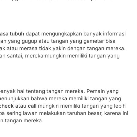
asa tubuh
dapat mengungkapkan banyak informasi
jah yang gugup atau tangan yang gemetar bisa
 atau merasa tidak yakin dengan tangan mereka.
 dan santai, mereka mungkin memiliki tangan yang
anyak hal tentang tangan mereka. Pemain yang
enunjukkan bahwa mereka memiliki tangan yang
check
atau
call
mungkin memiliki tangan yang lebih
a sering lawan melakukan taruhan besar, karena ini
an tangan mereka.