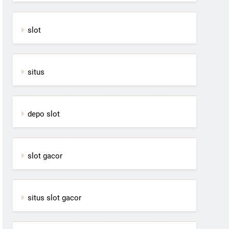
slot
situs
depo slot
slot gacor
situs slot gacor