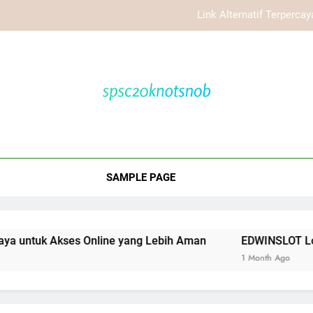
Link Alternatif Terperca
EDWINSLOT Login Resmi: Ciri In
Login Edwinslot dan Cara Memastikan Akse
TIARA4D Login seb
C 20 Knots Nob
Link Alternatif Terperca
Layanan Profesional Dalam Industri Maritim Dengan SPSC 20 K
EDWINSLOT Login Resmi: Ciri In
SAMPLE PAGE
Login Edwinslot dan Cara Memastikan Akse
es Online yang Lebih Aman
EDWINSLOT Login Resmi: Ciri 
1 Month Ago