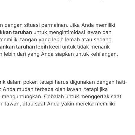
n dengan situasi permainan. Jika Anda memiliki
kkan taruhan
untuk mengintimidasi lawan dan
memiliki tangan yang lebih lemah atau sedang
nkan taruhan lebih kecil
untuk tidak menarik
h lebih dari yang Anda siapkan untuk kehilangan.
arik dalam poker, tetapi harus digunakan dengan hati-
t Anda mudah terbaca oleh lawan, tetapi jika
at menguntungkan. Cobalah untuk menggertak saat
gan lawan, atau saat Anda yakin mereka memiliki