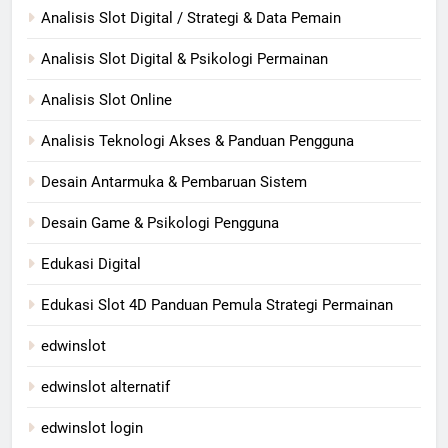
Analisis Slot Digital / Strategi & Data Pemain
Analisis Slot Digital & Psikologi Permainan
Analisis Slot Online
Analisis Teknologi Akses & Panduan Pengguna
Desain Antarmuka & Pembaruan Sistem
Desain Game & Psikologi Pengguna
Edukasi Digital
Edukasi Slot 4D Panduan Pemula Strategi Permainan
edwinslot
edwinslot alternatif
edwinslot login