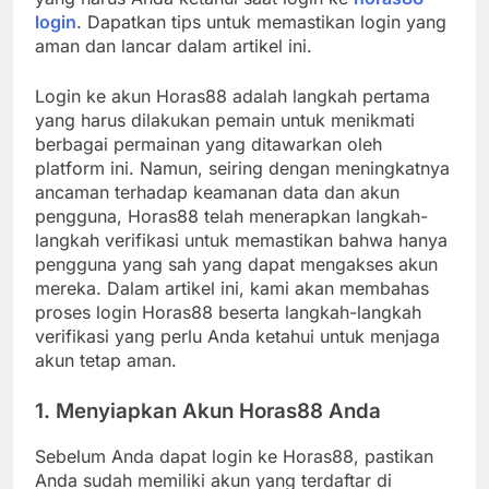
login
. Dapatkan tips untuk memastikan login yang
aman dan lancar dalam artikel ini.
Login ke akun Horas88 adalah langkah pertama
yang harus dilakukan pemain untuk menikmati
berbagai permainan yang ditawarkan oleh
platform ini. Namun, seiring dengan meningkatnya
ancaman terhadap keamanan data dan akun
pengguna, Horas88 telah menerapkan langkah-
langkah verifikasi untuk memastikan bahwa hanya
pengguna yang sah yang dapat mengakses akun
mereka. Dalam artikel ini, kami akan membahas
proses login Horas88 beserta langkah-langkah
verifikasi yang perlu Anda ketahui untuk menjaga
akun tetap aman.
1. Menyiapkan Akun Horas88 Anda
Sebelum Anda dapat login ke Horas88, pastikan
Anda sudah memiliki akun yang terdaftar di