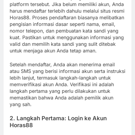
platform tersebut. Jika belum memiliki akun, Anda
harus mendaftar terlebih dahulu melalui situs resmi
Horas88. Proses pendaftaran biasanya melibatkan
pengisian informasi dasar seperti nama, email,
nomor telepon, dan pembuatan kata sandi yang
kuat. Pastikan untuk menggunakan informasi yang
valid dan memilih kata sandi yang sulit ditebak
untuk menjaga akun Anda tetap aman.
Setelah mendaftar, Anda akan menerima email
atau SMS yang berisi informasi akun serta instruksi
lebih lanjut, termasuk langkah-langkah untuk
memverifikasi akun Anda. Verifikasi ini adalah
langkah pertama yang perlu dilakukan untuk
memastikan bahwa Anda adalah pemilik akun
yang sah.
2. Langkah Pertama: Login ke Akun
Horas88