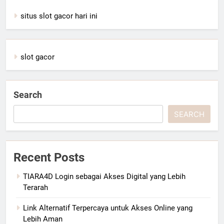
situs slot gacor hari ini
slot gacor
Search
SEARCH
Recent Posts
TIARA4D Login sebagai Akses Digital yang Lebih
Terarah
Link Alternatif Terpercaya untuk Akses Online yang
Lebih Aman