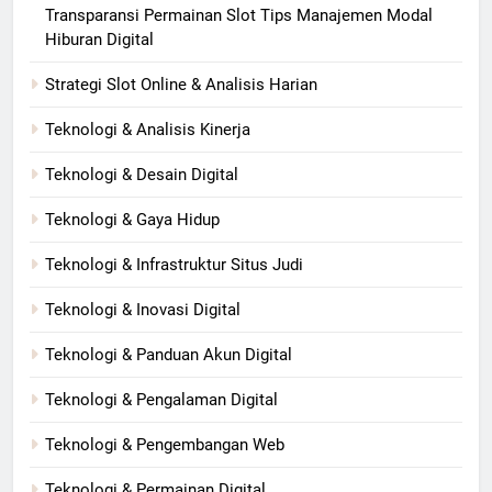
Transparansi Permainan Slot Tips Manajemen Modal
Hiburan Digital
Strategi Slot Online & Analisis Harian
Teknologi & Analisis Kinerja
Teknologi & Desain Digital
Teknologi & Gaya Hidup
Teknologi & Infrastruktur Situs Judi
Teknologi & Inovasi Digital
Teknologi & Panduan Akun Digital
Teknologi & Pengalaman Digital
Teknologi & Pengembangan Web
Teknologi & Permainan Digital