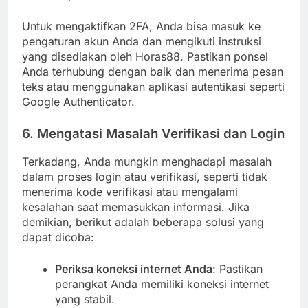
Untuk mengaktifkan 2FA, Anda bisa masuk ke
pengaturan akun Anda dan mengikuti instruksi
yang disediakan oleh Horas88. Pastikan ponsel
Anda terhubung dengan baik dan menerima pesan
teks atau menggunakan aplikasi autentikasi seperti
Google Authenticator.
6. Mengatasi Masalah Verifikasi dan Login
Terkadang, Anda mungkin menghadapi masalah
dalam proses login atau verifikasi, seperti tidak
menerima kode verifikasi atau mengalami
kesalahan saat memasukkan informasi. Jika
demikian, berikut adalah beberapa solusi yang
dapat dicoba:
Periksa koneksi internet Anda
: Pastikan
perangkat Anda memiliki koneksi internet
yang stabil.