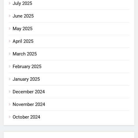
July 2025
June 2025
May 2025
April 2025
March 2025
February 2025
January 2025
December 2024
November 2024
October 2024