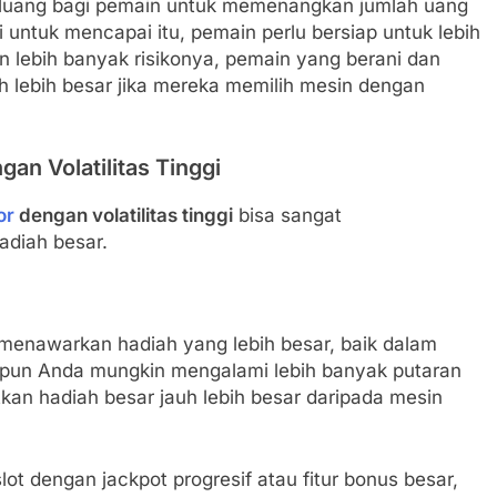
uang bagi pemain untuk memenangkan jumlah uang
 untuk mencapai itu, pemain perlu bersiap untuk lebih
lebih banyak risikonya, pemain yang berani dan
uh lebih besar jika mereka memilih mesin dengan
an Volatilitas Tinggi
or
dengan volatilitas tinggi
bisa sangat
diah besar.
a menawarkan hadiah yang lebih besar, baik dalam
ipun Anda mungkin mengalami lebih banyak putaran
an hadiah besar jauh lebih besar daripada mesin
lot dengan jackpot progresif atau fitur bonus besar,