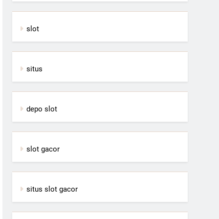
slot
situs
depo slot
slot gacor
situs slot gacor