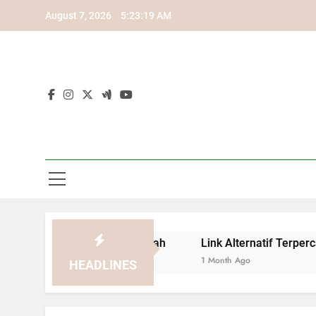
Skip
August 7, 2026
5:23:20 AM
to
content
SPS
Dapatkan 
 yang Lebih Terarah
Link Alternatif Terpercaya untuk 
1 Month Ago
HEADLINES