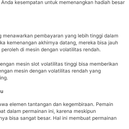
eri Anda kesempatan untuk memenangkan hadiah besar
ung menawarkan pembayaran yang lebih tinggi dalam
Ketika kemenangan akhirnya datang, mereka bisa jauh
eroleh di mesin dengan volatilitas rendah.
engan mesin slot volatilitas tinggi bisa memberikan
engan mesin dengan volatilitas rendah yang
ing.
ru
embawa elemen tantangan dan kegembiraan. Pemain
bat dalam permainan ini, karena meskipun
hnya bisa sangat besar. Hal ini membuat permainan