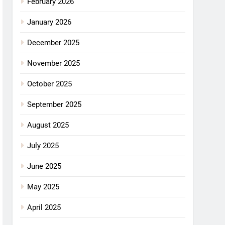
February 2026
January 2026
December 2025
November 2025
October 2025
September 2025
August 2025
July 2025
June 2025
May 2025
April 2025