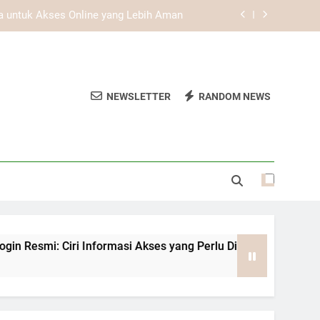
ya untuk Akses Online yang Lebih Aman
formasi Akses yang Perlu Diperhatikan
s Tetap Lancar di Berbagai Perangkat
NEWSLETTER
RANDOM NEWS
agai Akses Digital yang Lebih Terarah
ya untuk Akses Online yang Lebih Aman
nots Nob. Solusi Untuk Kebutuhan Kelautan.
formasi Akses yang Perlu Diperhatikan
s Tetap Lancar di Berbagai Perangkat
ri Informasi Akses yang Perlu Diperhatikan
Login Edwi
2 Months Ago