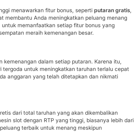
inggi menawarkan fitur bonus, seperti
putaran gratis
,
at membantu Anda meningkatkan peluang menang
n untuk memanfaatkan setiap fitur bonus yang
esempatan meraih kemenangan besar.
ikan kemenangan dalam setiap putaran. Karena itu,
ari tergoda untuk meningkatkan taruhan terlalu cepat
a anggaran yang telah ditetapkan dan nikmati
etis dari total taruhan yang akan dikembalikan
sin slot dengan RTP yang tinggi, biasanya lebih dari
eluang terbaik untuk menang meskipun