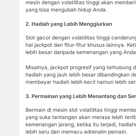
mesin dengan volatilitas tinggi akan memb
yang bisa mengubah hidup Anda.
2.
Hadiah yang Lebih Menggiurkan
Slot gacor dengan volatilitas tinggi cender
hal jackpot dan fitur-fitur khusus lainnya. 
lebih besar daripada kemenangan yang Anda p
Misalnya, jackpot progresif yang terhubung d
hadiah yang jauh lebih besar dibandingkan d
membayar hadiah lebih kecil namun lebih ser
3.
Permainan yang Lebih Menantang dan Se
Bermain di mesin slot volatilitas tinggi m
yang suka tantangan akan merasa lebih terli
kemenangan jarang, ketika itu terjadi, hadia
lebih seru dan memacu adrenalin pemain.