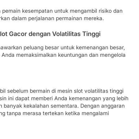
an pemain kesempatan untuk mengambil risiko dan
kan dalam perjalanan permainan mereka.
t Gacor dengan Volatilitas Tinggi
enawarkan peluang besar untuk kemenangan besar,
u Anda memaksimalkan keuntungan dan mengelola
l sebelum bermain di mesin slot volatilitas tinggi
sin ini dapat memberi Anda kemenangan yang lebih
bih banyak kekalahan sementara. Dengan anggaran
ng tanpa merasa tertekan ketika mengalami