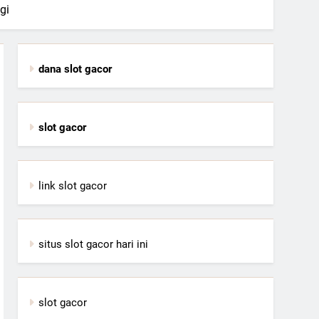
gi
dana slot gacor
slot gacor
link slot gacor
situs slot gacor hari ini
slot gacor