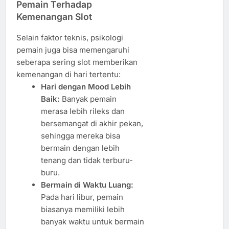
Pemain Terhadap
Kemenangan Slot
Selain faktor teknis, psikologi
pemain juga bisa memengaruhi
seberapa sering slot memberikan
kemenangan di hari tertentu:
Hari dengan Mood Lebih
Baik:
Banyak pemain
merasa lebih rileks dan
bersemangat di akhir pekan,
sehingga mereka bisa
bermain dengan lebih
tenang dan tidak terburu-
buru.
Bermain di Waktu Luang:
Pada hari libur, pemain
biasanya memiliki lebih
banyak waktu untuk bermain