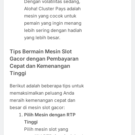
Dengan volatilitas sedang,
Aloha! Cluster Pays adalah
mesin yang cocok untuk
pemain yang ingin menang
lebih sering dengan hadiah
yang lebih besar.
Tips Bermain Mesin Slot
Gacor dengan Pembayaran
Cepat dan Kemenangan
Tinggi
Berikut adalah beberapa tips untuk
memaksimalkan peluang Anda
meraih kemenangan cepat dan
besar di mesin slot gacor:
Pilih Mesin dengan RTP
Tinggi
Pilih mesin slot yang