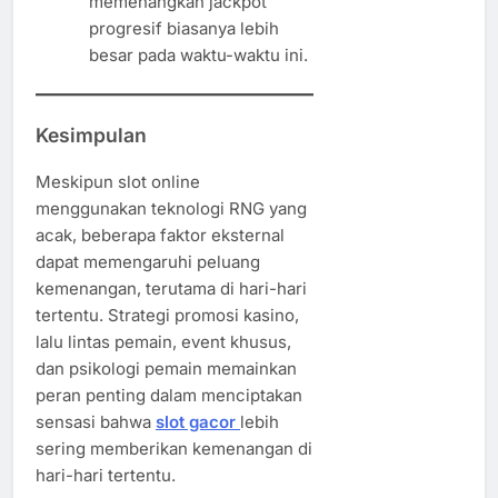
memenangkan jackpot
progresif biasanya lebih
besar pada waktu-waktu ini.
Kesimpulan
Meskipun slot online
menggunakan teknologi RNG yang
acak, beberapa faktor eksternal
dapat memengaruhi peluang
kemenangan, terutama di hari-hari
tertentu. Strategi promosi kasino,
lalu lintas pemain, event khusus,
dan psikologi pemain memainkan
peran penting dalam menciptakan
sensasi bahwa
slot gacor
lebih
sering memberikan kemenangan di
hari-hari tertentu.