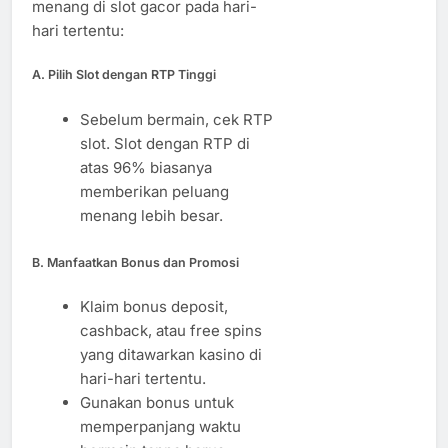
menang di slot gacor pada hari-
hari tertentu:
A. Pilih Slot dengan RTP Tinggi
Sebelum bermain, cek RTP
slot. Slot dengan RTP di
atas 96% biasanya
memberikan peluang
menang lebih besar.
B. Manfaatkan Bonus dan Promosi
Klaim bonus deposit,
cashback, atau free spins
yang ditawarkan kasino di
hari-hari tertentu.
Gunakan bonus untuk
memperpanjang waktu