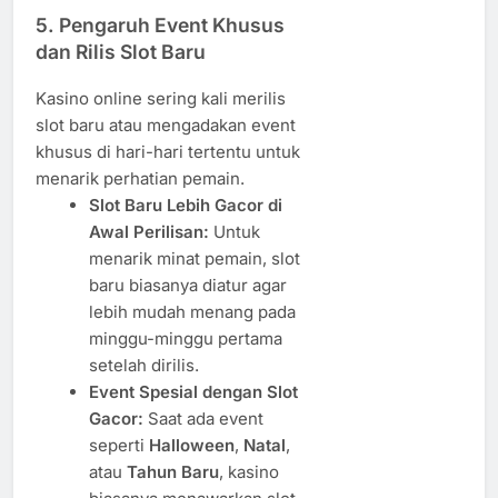
5. Pengaruh Event Khusus
dan Rilis Slot Baru
Kasino online sering kali merilis
slot baru atau mengadakan event
khusus di hari-hari tertentu untuk
menarik perhatian pemain.
Slot Baru Lebih Gacor di
Awal Perilisan:
Untuk
menarik minat pemain, slot
baru biasanya diatur agar
lebih mudah menang pada
minggu-minggu pertama
setelah dirilis.
Event Spesial dengan Slot
Gacor:
Saat ada event
seperti
Halloween
,
Natal
,
atau
Tahun Baru
, kasino