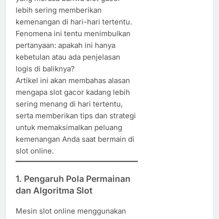
lebih sering memberikan
kemenangan di hari-hari tertentu.
Fenomena ini tentu menimbulkan
pertanyaan: apakah ini hanya
kebetulan atau ada penjelasan
logis di baliknya?
Artikel ini akan membahas alasan
mengapa slot gacor kadang lebih
sering menang di hari tertentu,
serta memberikan tips dan strategi
untuk memaksimalkan peluang
kemenangan Anda saat bermain di
slot online.
1. Pengaruh Pola Permainan
dan Algoritma Slot
Mesin slot online menggunakan