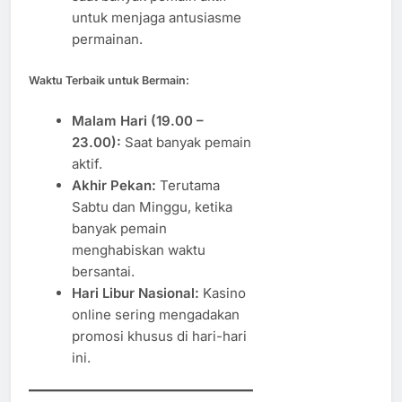
untuk menjaga antusiasme
permainan.
Waktu Terbaik untuk Bermain:
Malam Hari (19.00 –
23.00):
Saat banyak pemain
aktif.
Akhir Pekan:
Terutama
Sabtu dan Minggu, ketika
banyak pemain
menghabiskan waktu
bersantai.
Hari Libur Nasional:
Kasino
online sering mengadakan
promosi khusus di hari-hari
ini.